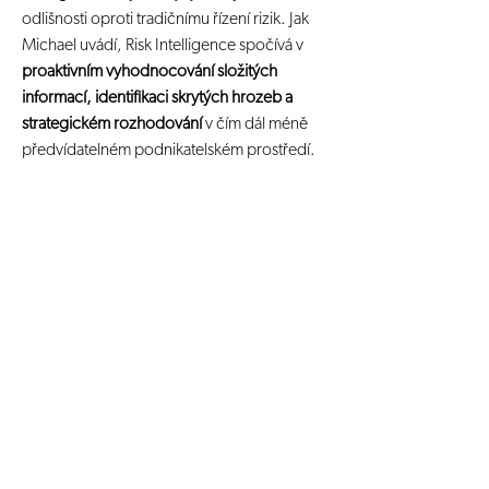
odlišnosti oproti tradičnímu řízení rizik. Jak 
Michael uvádí, Risk Intelligence spočívá v 
proaktivním vyhodnocování složitých 
informací, identifikaci skrytých hrozeb a 
strategickém rozhodování
 v čím dál méně 
předvídatelném podnikatelském prostředí.
Poslechněte si celou epizodu zde: 
Compliance Talks #6 – Lucie Andreisová & 
Michael Vintr
Previous
Next
PRINCEPS Risk Intelligence Institute, z.s.
Karlova 455/48, 110 00, Prague 1, Czech
Republic