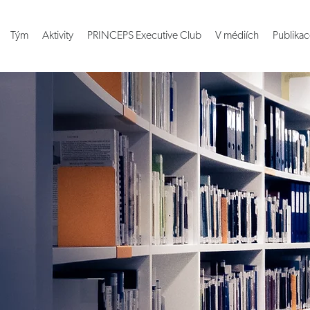
Tým
Aktivity
PRINCEPS Executive Club
V médiích
Publikac